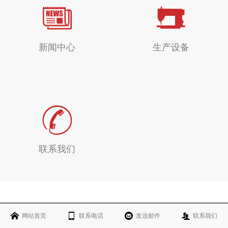
新闻中心
生产设备
联系我们
网站首页
联系电话
发送邮件
联系我们