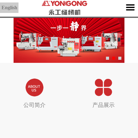
English
公司简介
产品展示