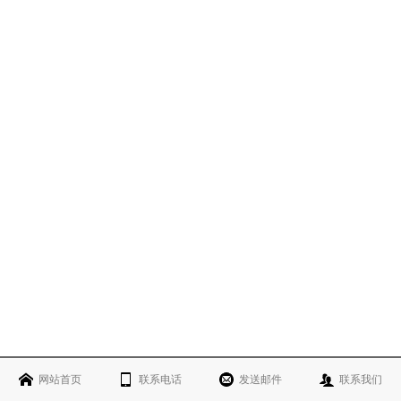
网站首页
联系电话
发送邮件
联系我们