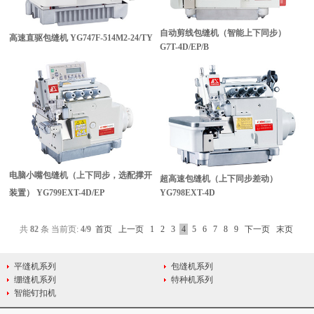
自动剪线包缝机（智能上下同步）
高速直驱包缝机
YG747F-514M2-24/TY
G7T-4D/EP/B
电脑小嘴包缝机（上下同步，选配撑开
超高速包缝机（上下同步差动）
装置）
YG799EXT-4D/EP
YG798EXT-4D
共
82
条 当前页:
4
/9
首页
上一页
1
2
3
4
5
6
7
8
9
下一页
末页
平缝机系列
包缝机系列
绷缝机系列
特种机系列
智能钉扣机