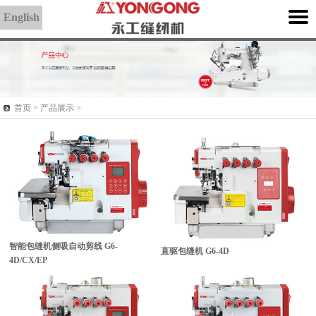
English
首页 >
产品展示
>
智能包缝机侧吸自动剪线
G6-
直驱包缝机
G6-4D
4D/CX/EP