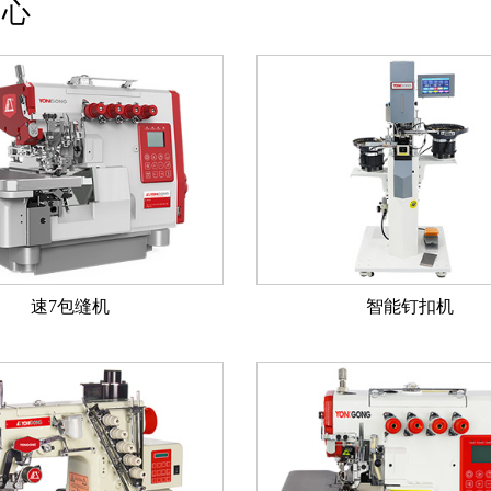
中心
速7包缝机
智能钉扣机