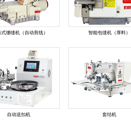
0筒式绷缝机（自动剪线）
智能包缝机（厚料）
自动送扣机
套结机