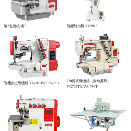
速7包缝机
速7
智能钉扣机
YG9918
720筒式绷缝机（自动剪线）
智能步进绷缝机
Y8-01CB/UT/WP/B
YG720TB-356-EWT