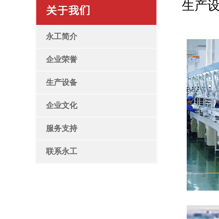
生产
永工简介
企业荣誉
生产设备
企业文化
服务支持
联系永工