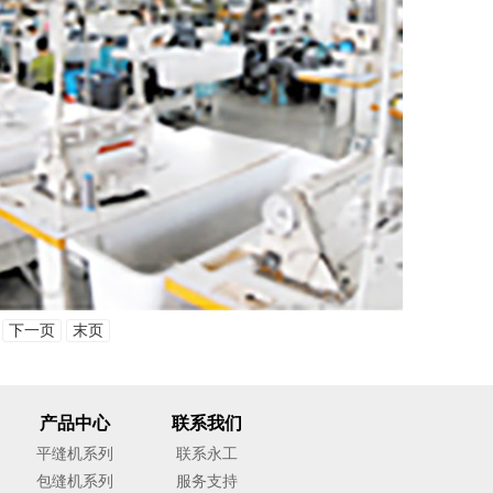
下一页
末页
产品中心
联系我们
平缝机系列
联系永工
包缝机系列
服务支持