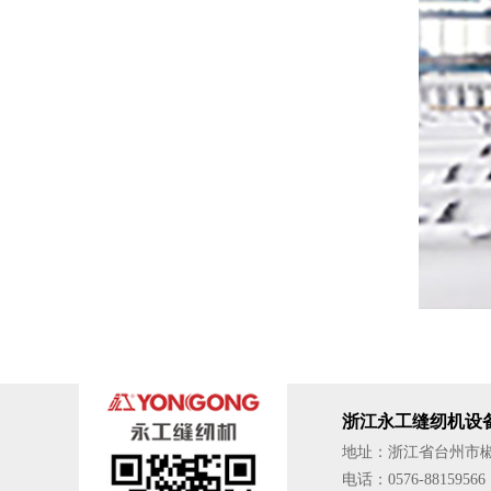
浙江永工缝纫机设
地址：浙江省台州市椒江
电话：0576-88159566