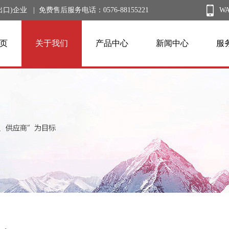
业 | 免费售后服务电话：0576-88155221
W
页
关于我们
产品中心
新闻中心
服