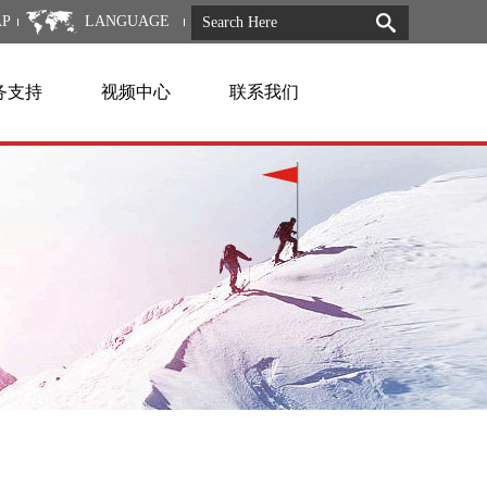
AP
LANGUAGE
务支持
视频中心
联系我们