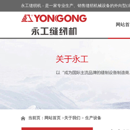
永工缝纫机 - 是一家专业生产、销售缝纫机械设备的外向型(出口)企
网站首
当前页：
网站首页
>关于我们 > 生产设备