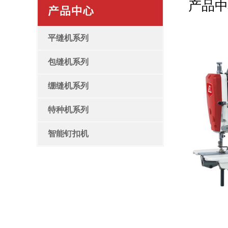
产品中
平缝机系列
包缝机系列
绷缝机系列
特种机系列
智能钉扣机