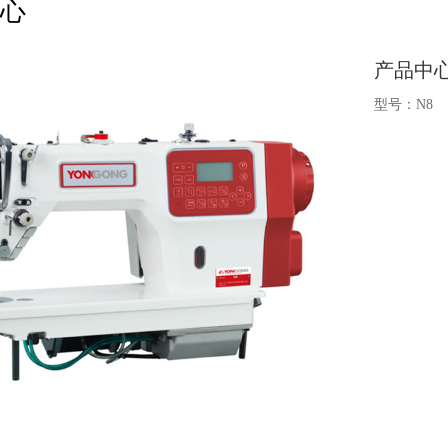
心
产品中
型号：N8