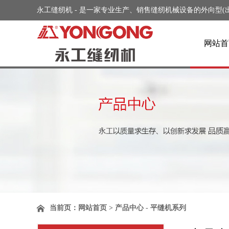
永工缝纫机 - 是一家专业生产、销售缝纫机械设备的外向型(出口)企
网站首
当前页：
网站首页
> 产品中心 - 平缝机系列