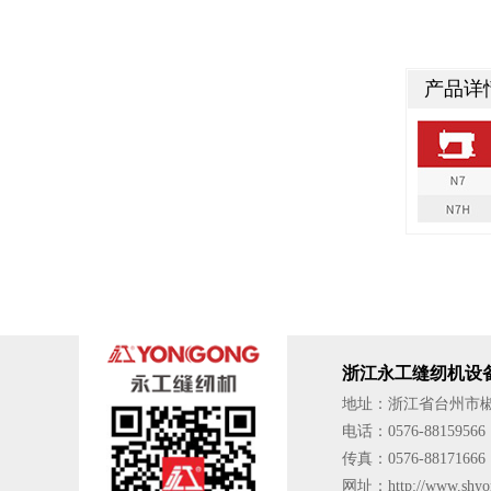
产品详
浙江永工缝纫机设
地址：浙江省台州市椒江
电话：0576-88159566
传真：0576-88171666
网址：
http://www.shy