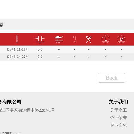
情
Back
备有限公司
关于我们
区洪家街道经中路2287-1号
关于永工
企业荣誉
企业文化
onggong.com