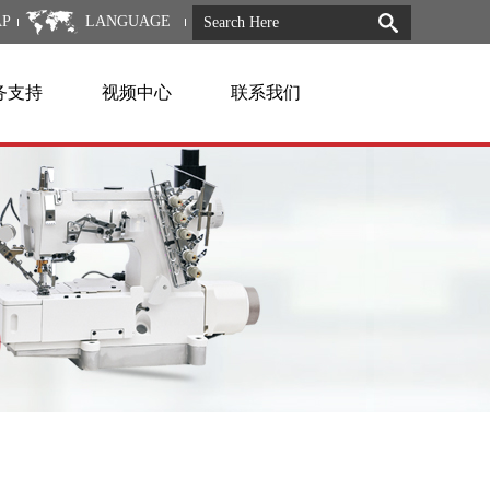
AP
LANGUAGE
务支持
视频中心
联系我们