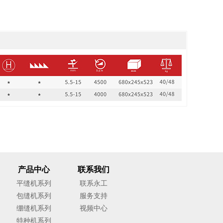
产品中心
联系我们
平缝机系列
联系永工
包缝机系列
服务支持
绷缝机系列
视频中心
特种机系列