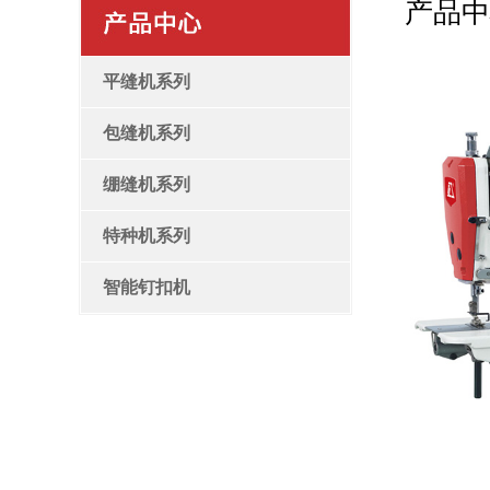
产品中
平缝机系列
包缝机系列
绷缝机系列
特种机系列
智能钉扣机