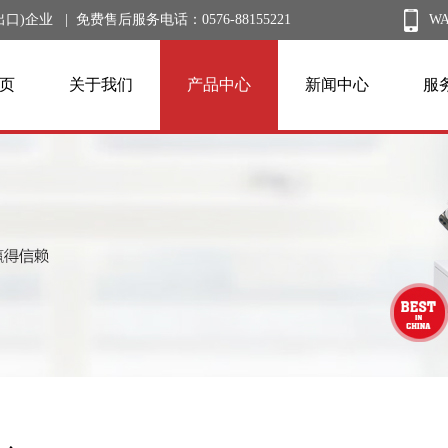
业 | 免费售后服务电话：0576-88155221
W
页
关于我们
产品中心
新闻中心
服