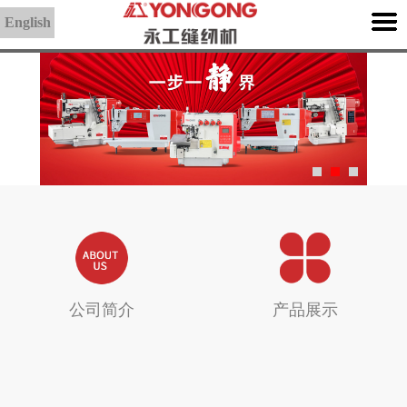
English
公司简介
产品展示